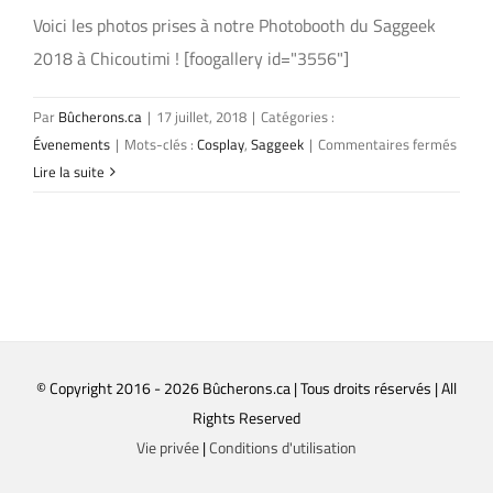
Voici les photos prises à notre Photobooth du Saggeek
2018 à Chicoutimi ! [foogallery id="3556"]
Par
Bûcherons.ca
|
17 juillet, 2018
|
Catégories :
sur
Évenements
|
Mots-clés :
Cosplay
,
Saggeek
|
Commentaires fermés
Sagg
Lire la suite
2018
à
Chico
© Copyright 2016 -
2026 Bûcherons.ca | Tous droits réservés | All
Rights Reserved
Vie privée
|
Conditions d'utilisation