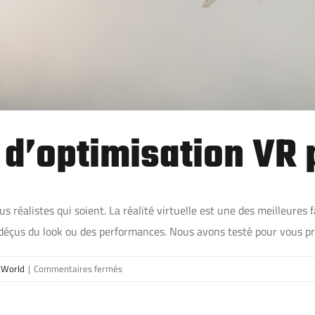
f d’optimisation VR
réalistes qui soient. La réalité virtuelle est une des meilleures f
déçus du look ou des performances. Nous avons testé pour vous pr
sur
 World
|
Commentaires fermés
Le
guide