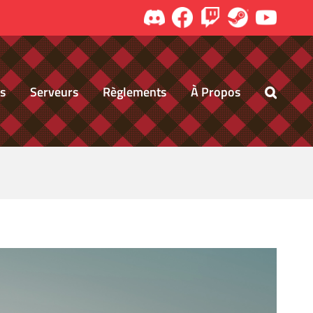
Discord
Facebook
Twitch
Steam
Youtu
és
Serveurs
Règlements
À Propos